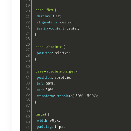
.case--flex
{
display
:
 flex
;
align-items
:
 center
;
justify-content
:
 center
;
}
.case--absolute
{
position
:
 relative
;
}
.case--absolute .target
{
position
:
 absolute
;
left
:
 50%
;
top
:
 50%
;
transform
:
translate
(
-50%
,
 -50%
)
;
}
.target
{
width
:
 90px
;
padding
:
 14px
;