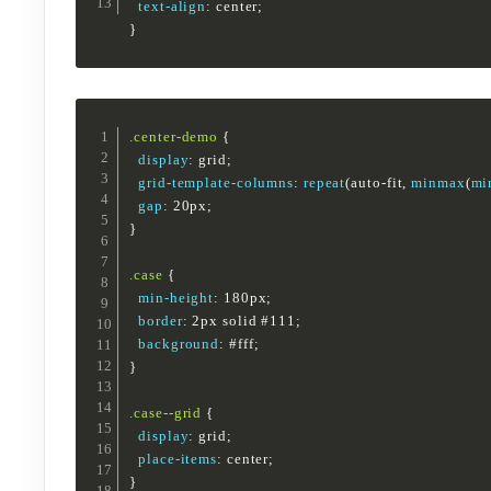
text-align
:
 center
;
}
.center-demo
{
display
:
 grid
;
grid-template-columns
:
repeat
(
auto-fit
,
minmax
(
mi
gap
:
 20px
;
}
.case
{
min-height
:
 180px
;
border
:
 2px solid #111
;
background
:
 #fff
;
}
.case--grid
{
display
:
 grid
;
place-items
:
 center
;
}