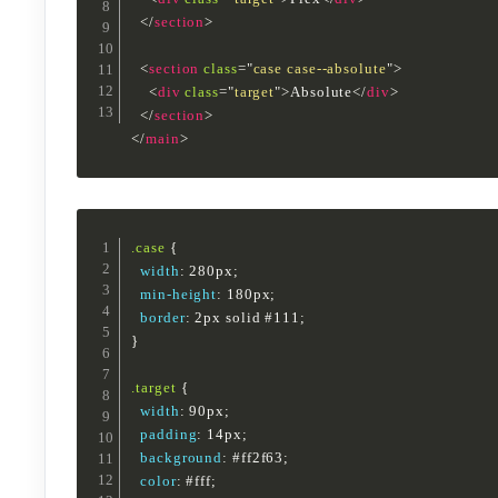
</
section
>
<
section
class
=
"
case case--absolute
"
>
<
div
class
=
"
target
"
>
Absolute
</
div
>
</
section
>
</
main
>
.case
{
width
:
 280px
;
min-height
:
 180px
;
border
:
 2px solid #111
;
}
.target
{
width
:
 90px
;
padding
:
 14px
;
background
:
 #ff2f63
;
color
:
 #fff
;