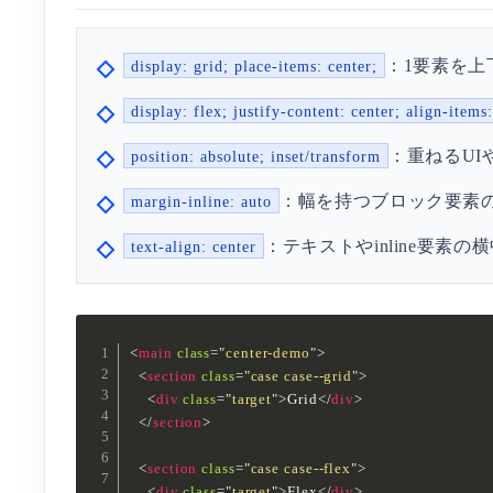
：1要素を上
display: grid; place-items: center;
display: flex; justify-content: center; align-items:
：重ねるUI
position: absolute; inset/transform
：幅を持つブロック要素
margin-inline: auto
：テキストやinline要素の
text-align: center
<
main
class
=
"
center-demo
"
>
<
section
class
=
"
case case--grid
"
>
<
div
class
=
"
target
"
>
Grid
</
div
>
</
section
>
<
section
class
=
"
case case--flex
"
>
<
div
class
=
"
target
"
>
Flex
</
div
>