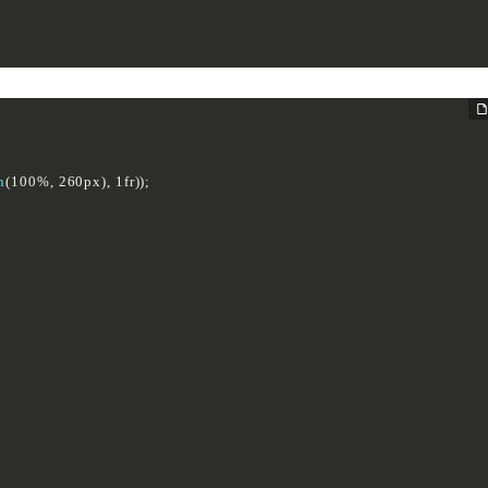
n
(
100%
,
 260px
)
,
 1fr
)
)
;