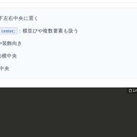
下左右中央に置く
：横並びや複数要素も扱う
 center;
や装飾向き
の横中央
横中央