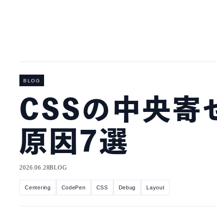
BLOG
CSSの中央寄
原因7選
2026.06.28
BLOG
Centering
CodePen
CSS
Debug
Layout