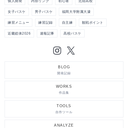
個人開発
内部リンク
初心者
北陸高校
女子バスケ
男子バスケ
福岡大学附属大濠
練習メニュー
練習記録
自主練
観戦ポイント
近畿総体2026
速報記事
高校バスケ
BLOG
開発記録
WORKS
作品集
TOOLS
自作ツール
ANALYZE