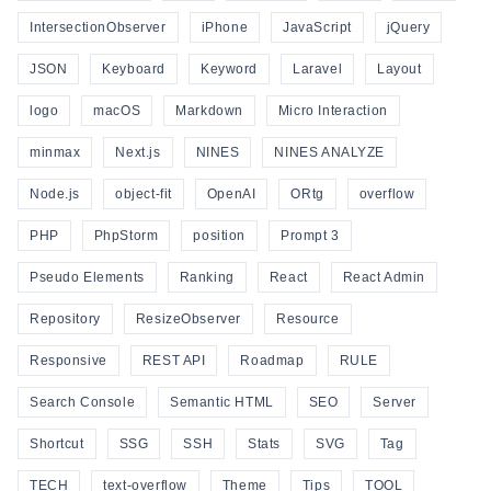
IntersectionObserver
iPhone
JavaScript
jQuery
JSON
Keyboard
Keyword
Laravel
Layout
logo
macOS
Markdown
Micro Interaction
minmax
Next.js
NINES
NINES ANALYZE
Node.js
object-fit
OpenAI
ORtg
overflow
PHP
PhpStorm
position
Prompt 3
Pseudo Elements
Ranking
React
React Admin
Repository
ResizeObserver
Resource
Responsive
REST API
Roadmap
RULE
Search Console
Semantic HTML
SEO
Server
Shortcut
SSG
SSH
Stats
SVG
Tag
TECH
text-overflow
Theme
Tips
TOOL