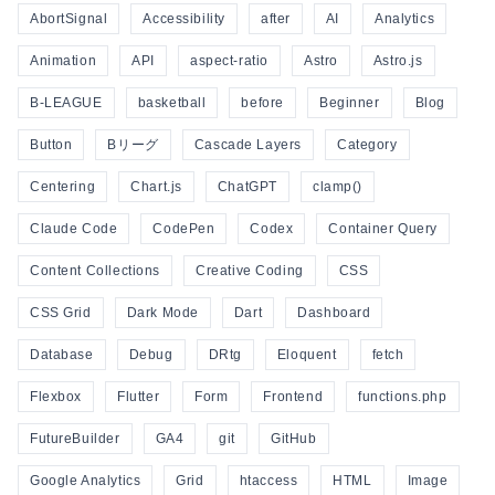
AbortSignal
Accessibility
after
AI
Analytics
Animation
API
aspect-ratio
Astro
Astro.js
B-LEAGUE
basketball
before
Beginner
Blog
Button
Bリーグ
Cascade Layers
Category
Centering
Chart.js
ChatGPT
clamp()
Claude Code
CodePen
Codex
Container Query
Content Collections
Creative Coding
CSS
CSS Grid
Dark Mode
Dart
Dashboard
Database
Debug
DRtg
Eloquent
fetch
Flexbox
Flutter
Form
Frontend
functions.php
FutureBuilder
GA4
git
GitHub
Google Analytics
Grid
htaccess
HTML
Image