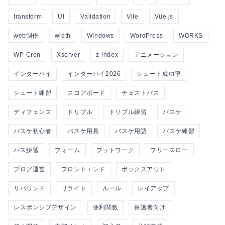
transform
UI
Validation
Vite
Vue.js
web制作
width
Windows
WordPress
WORKS
WP-Cron
Xserver
z-index
アニメーション
インターハイ
インターハイ2026
シュート成功率
シュート練習
スコアボード
チェストパス
ディフェンス
ドリブル
ドリブル練習
バスケ
バスケ初心者
バスケ用具
バスケ用語
バスケ練習
パス練習
フォーム
フットワーク
フリースロー
ブログ運営
フロントエンド
ボックスアウト
リバウンド
リライト
ルール
レイアップ
レスポンシブデザイン
便利関数
保護者向け