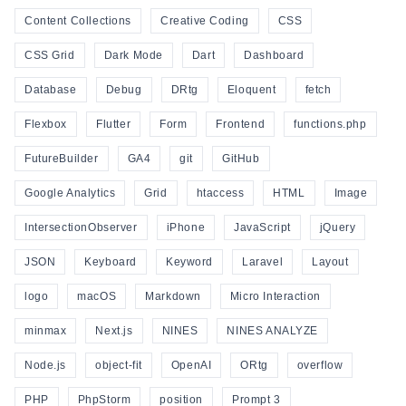
Content Collections
Creative Coding
CSS
CSS Grid
Dark Mode
Dart
Dashboard
Database
Debug
DRtg
Eloquent
fetch
Flexbox
Flutter
Form
Frontend
functions.php
FutureBuilder
GA4
git
GitHub
Google Analytics
Grid
htaccess
HTML
Image
IntersectionObserver
iPhone
JavaScript
jQuery
JSON
Keyboard
Keyword
Laravel
Layout
logo
macOS
Markdown
Micro Interaction
minmax
Next.js
NINES
NINES ANALYZE
Node.js
object-fit
OpenAI
ORtg
overflow
PHP
PhpStorm
position
Prompt 3