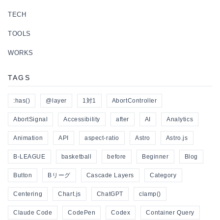
TECH
TOOLS
WORKS
TAGS
:has()
@layer
1対1
AbortController
AbortSignal
Accessibility
after
AI
Analytics
Animation
API
aspect-ratio
Astro
Astro.js
B-LEAGUE
basketball
before
Beginner
Blog
Button
Bリーグ
Cascade Layers
Category
Centering
Chart.js
ChatGPT
clamp()
Claude Code
CodePen
Codex
Container Query