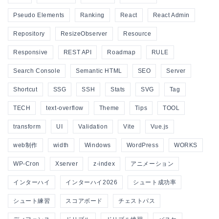
Pseudo Elements
Ranking
React
React Admin
Repository
ResizeObserver
Resource
Responsive
REST API
Roadmap
RULE
Search Console
Semantic HTML
SEO
Server
Shortcut
SSG
SSH
Stats
SVG
Tag
TECH
text-overflow
Theme
Tips
TOOL
transform
UI
Validation
Vite
Vue.js
web制作
width
Windows
WordPress
WORKS
WP-Cron
Xserver
z-index
アニメーション
インターハイ
インターハイ2026
シュート成功率
シュート練習
スコアボード
チェストパス