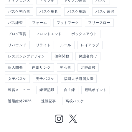
ディフェンス
ドリブル
ドリブル練習
バスケ
バスケ初心者
バスケ用具
バスケ用語
バスケ練習
パス練習
フォーム
フットワーク
フリースロー
ブログ運営
フロントエンド
ボックスアウト
リバウンド
リライト
ルール
レイアップ
レスポンシブデザイン
便利関数
保護者向け
個人開発
内部リンク
初心者
北陸高校
女子バスケ
男子バスケ
福岡大学附属大濠
練習メニュー
練習記録
自主練
観戦ポイント
近畿総体2026
速報記事
高校バスケ