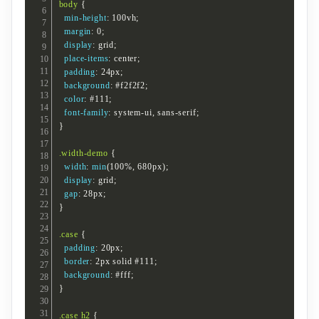
body
{
min-height
:
 100vh
;
margin
:
 0
;
display
:
 grid
;
place-items
:
 center
;
padding
:
 24px
;
background
:
 #f2f2f2
;
color
:
 #111
;
font-family
:
 system-ui
,
 sans-serif
;
}
.width-demo
{
width
:
min
(
100%
,
 680px
)
;
display
:
 grid
;
gap
:
 28px
;
}
.case
{
padding
:
 20px
;
border
:
 2px solid #111
;
background
:
 #fff
;
}
.case h2
{