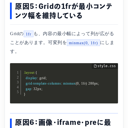
原因5：Gridの1frが最小コンテ
ンツ幅を維持している
Gridの
も、内容の最小幅によって列が広がる
1fr
ことがあります。可変列を
にしま
minmax(0, 1fr)
す。
.layout
{
display
:
 grid
;
grid-template-columns
:
minmax
(
0
,
 1fr
)
 280px
;
gap
:
 32px
;
}
原因6：画像・iframe・preに最