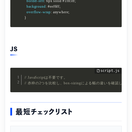
border-left
:
 6px solid #1f85ff
;
background
:
 #eef6ff
;
overflow-wrap
:
 anywhere
;
}
JS
// JavaScriptは不要です。
// 赤枠の2つを比較し、box-sizingによる幅の違いを確認して
最短チェックリスト