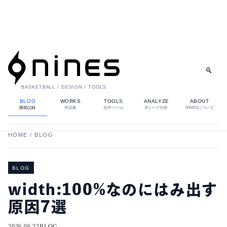
BASKETBALL / DESIGN / TOOLS
BLOG
WORKS
TOOLS
ANALYZE
ABOUT
開発記録
作品集
自作ツール
Bリーグ分析
NINESについて
HOME / BLOG
BLOG
width:100%なのにはみ出す
原因7選
2026.06.22
BLOG