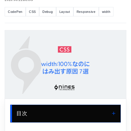
CodePen
CSS
Debug
Layout
Responsive
width
目次