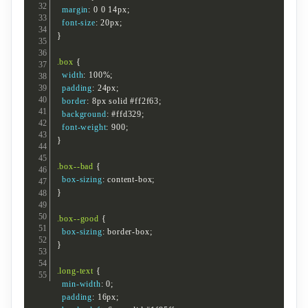
margin
:
 0 0 14px
;
font-size
:
 20px
;
}
.box
{
width
:
 100%
;
padding
:
 24px
;
border
:
 8px solid #ff2f63
;
background
:
 #ffd329
;
font-weight
:
 900
;
}
.box--bad
{
box-sizing
:
 content-box
;
}
.box--good
{
box-sizing
:
 border-box
;
}
.long-text
{
min-width
:
 0
;
padding
:
 16px
;