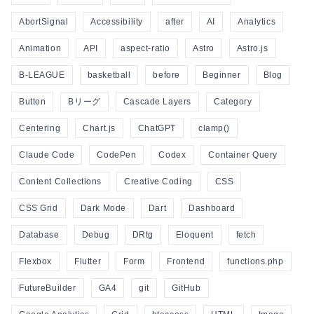
AbortSignal
Accessibility
after
AI
Analytics
Animation
API
aspect-ratio
Astro
Astro.js
B-LEAGUE
basketball
before
Beginner
Blog
Button
Bリーグ
Cascade Layers
Category
Centering
Chart.js
ChatGPT
clamp()
Claude Code
CodePen
Codex
Container Query
Content Collections
Creative Coding
CSS
CSS Grid
Dark Mode
Dart
Dashboard
Database
Debug
DRtg
Eloquent
fetch
Flexbox
Flutter
Form
Frontend
functions.php
FutureBuilder
GA4
git
GitHub