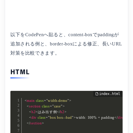
以下をCodePenへ貼ると、content-boxでpaddingが
追加される例と、border-boxによる修正、長いURL
対策を比較できます。
HTML
<
main
class
=
"
width-demo
"
>
<
section
class
=
"
case
"
>
<
h2
>
はみ出す例
</
h2
>
<
div
class
=
"
box box--bad
"
>
width: 100% + padding
</
div
>
</
section
>