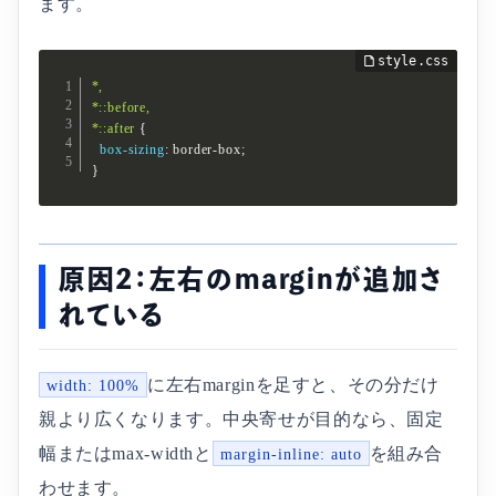
ます。
*,

*::before,

*::after
{
box-sizing
:
 border-box
;
}
原因2：左右のmarginが追加さ
れている
に左右marginを足すと、その分だけ
width: 100%
親より広くなります。中央寄せが目的なら、固定
幅またはmax-widthと
を組み合
margin-inline: auto
わせます。