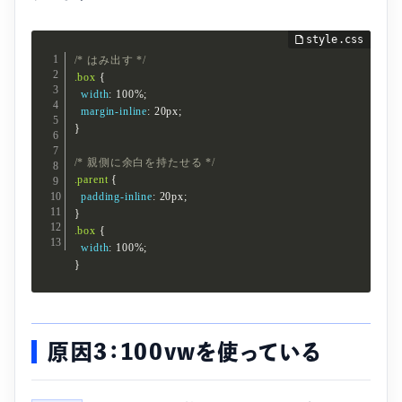
/* はみ出す */
.box
{
width
:
 100%
;
margin-inline
:
 20px
;
}
/* 親側に余白を持たせる */
.parent
{
padding-inline
:
 20px
;
}
.box
{
width
:
 100%
;
}
原因3：100vwを使っている