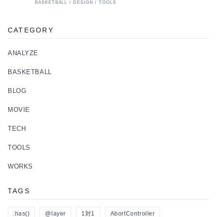
BASKETBALL / DESIGN / TOOLS
CATEGORY
ANALYZE
BASKETBALL
BLOG
MOVIE
TECH
TOOLS
WORKS
TAGS
:has()
@layer
1対1
AbortController