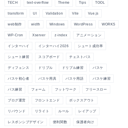
TECH
text-overflow
Theme
Tips
TOOL
transform
UI
Validation
Vite
Vue.js
web制作
width
Windows
WordPress
WORKS
WP-Cron
Xserver
z-index
アニメーション
インターハイ
インターハイ2026
シュート成功率
シュート練習
スコアボード
チェストパス
ディフェンス
ドリブル
ドリブル練習
バスケ
バスケ初心者
バスケ用具
バスケ用語
バスケ練習
パス練習
フォーム
フットワーク
フリースロー
ブログ運営
フロントエンド
ボックスアウト
リバウンド
リライト
ルール
レイアップ
レスポンシブデザイン
便利関数
保護者向け