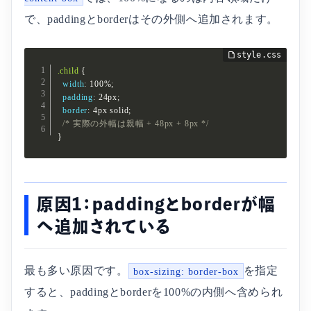
で、paddingとborderはその外側へ追加されます。
.child
{
width
:
 100%
;
padding
:
 24px
;
border
:
 4px solid
;
/* 実際の外幅は親幅 + 48px + 8px */
}
原因1：paddingとborderが幅
へ追加されている
最も多い原因です。
を指定
box-sizing: border-box
すると、paddingとborderを100%の内側へ含められ