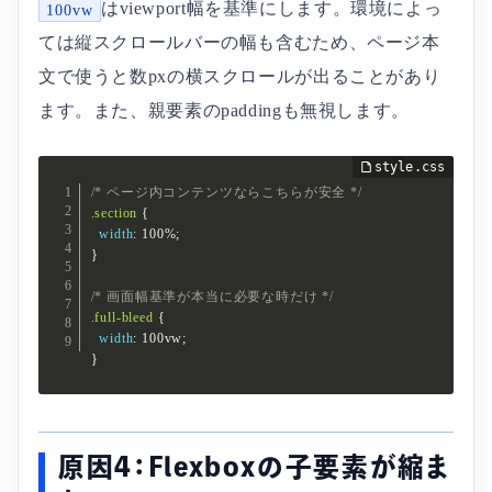
はviewport幅を基準にします。環境によっ
100vw
ては縦スクロールバーの幅も含むため、ページ本
文で使うと数pxの横スクロールが出ることがあり
ます。また、親要素のpaddingも無視します。
/* ページ内コンテンツならこちらが安全 */
.section
{
width
:
 100%
;
}
/* 画面幅基準が本当に必要な時だけ */
.full-bleed
{
width
:
 100vw
;
}
原因4：Flexboxの子要素が縮ま