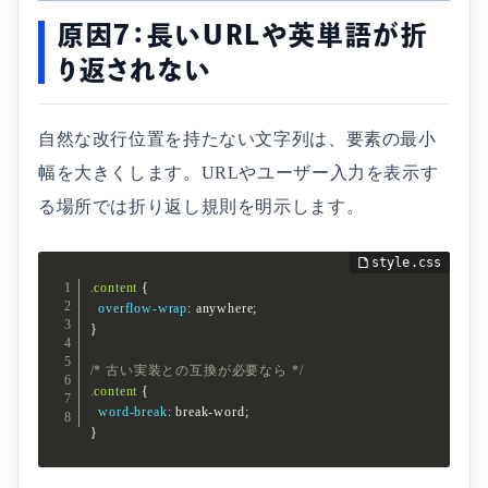
原因7：長いURLや英単語が折
り返されない
自然な改行位置を持たない文字列は、要素の最小
幅を大きくします。URLやユーザー入力を表示す
る場所では折り返し規則を明示します。
.content
{
overflow-wrap
:
 anywhere
;
}
/* 古い実装との互換が必要なら */
.content
{
word-break
:
 break-word
;
}