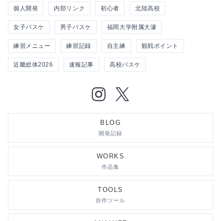
個人開発
内部リンク
初心者
北陸高校
女子バスケ
男子バスケ
福岡大学附属大濠
練習メニュー
練習記録
自主練
観戦ポイント
近畿総体2026
速報記事
高校バスケ
BLOG
開発記録
WORKS
作品集
TOOLS
自作ツール