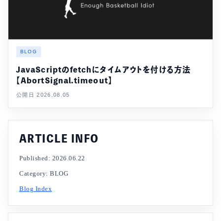
BLOG
JavaScriptのfetchにタイムアウトを付ける方法
【AbortSignal.timeout】
公開日 2026.08.05
ARTICLE INFO
Published: 2026.06.22
Category: BLOG
Blog Index