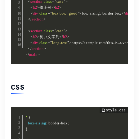
<
section
class
=
"
case
"
>
<
h2
>
修正例
</
h2
>
<
div
class
=
"
box box--good
"
>
box-sizing: border-box
</
div
>
</
section
>
<
section
class
=
"
case
"
>
<
h2
>
長い文字列
</
h2
>
<
div
class
=
"
long-text
"
>
https://example.com/this-is-a-very-lon
</
section
>
</
main
>
CSS
*
{
box-sizing
:
 border-box
;
}