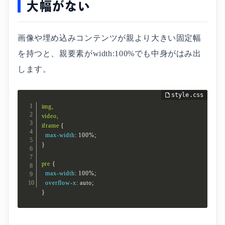
大幅がない
画像や埋め込みコンテンツが親より大きい固定幅
を持つと、親要素がwidth:100%でも中身がはみ出
します。
img,

video,

iframe
{
max-width
:
 100%
;
}
pre
{
max-width
:
 100%
;
overflow-x
:
 auto
;
}