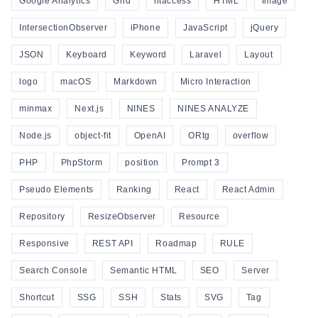
Google Analytics
Grid
htaccess
HTML
Image
IntersectionObserver
iPhone
JavaScript
jQuery
JSON
Keyboard
Keyword
Laravel
Layout
logo
macOS
Markdown
Micro Interaction
minmax
Next.js
NINES
NINES ANALYZE
Node.js
object-fit
OpenAI
ORtg
overflow
PHP
PhpStorm
position
Prompt 3
Pseudo Elements
Ranking
React
React Admin
Repository
ResizeObserver
Resource
Responsive
REST API
Roadmap
RULE
Search Console
Semantic HTML
SEO
Server
Shortcut
SSG
SSH
Stats
SVG
Tag